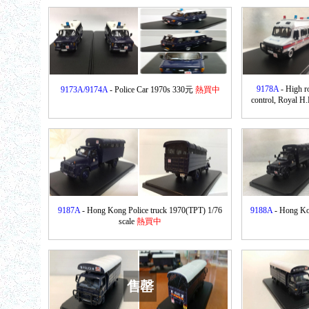
9178A
- High 
9173A/9174A
- Police Car 1970s 330元
熱買中
control, Royal H
9187A
- Hong Kong Police truck 1970(TPT) 1/76
9188A
- Hong Ko
scale
熱買中
售罄