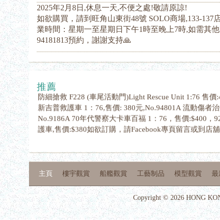
2025年2月8日,休息一天,不便之處!敬請原諒!
如欲購買，請到旺角山東街48號 SOLO商場,133-137
業時間：星期一至星期日下午1時至晚上7時,如需其
94181813預約，謝謝支持🙏
No.9517M Mountain Search & rescue F2506攀山拯救
推薦
防細搶救 F228 (車尾活動門)Light Rescue Unit 1:76 售價:
新吉普救護車 1：76,售價: 380元,No.94801A 流動傷者治
No.9186A 70年代警察大卡車百福 1：76，售價:$400，9
護車,售價:$380如欲訂購，請Facebook專頁留言或到店
主頁
樓宇觀賞
船艦觀賞
工藝制品
模型觀賞
最
Copyright © 2026 HONG KON