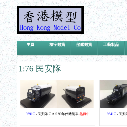
主頁
樓宇觀賞
船艦觀賞
工藝制品
1:76 民安隊
9391C
- 民安隊 C.A.S 90年代豬籠車
熱買中
9341C
- 民安