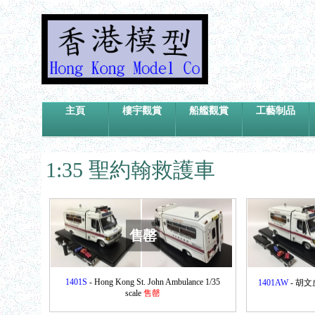
主頁
樓宇觀賞
船艦觀賞
工藝制品
1:35 聖約翰救護車
售罄
1401S
- Hong Kong St. John Ambulance 1/35
1401AW
- 胡文虎
scale
售罄