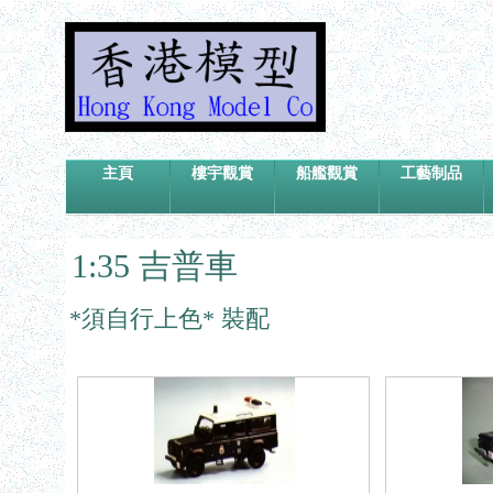
主頁
樓宇觀賞
船艦觀賞
工藝制品
1:35 吉普車
*須自行上色* 裝配