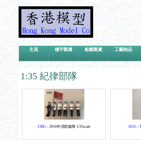
主頁
樓宇觀賞
船艦觀賞
工藝制品
1:35 紀律部隊
150G
- 2016年消防旗隊 1/35scale
161G
-