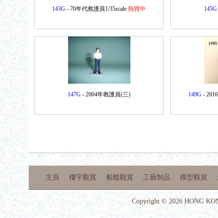
143G
- 70年代救護員1/35scale
熱買中
145G
147G
- 2004年救護員(三)
149G
- 20
主頁
樓宇觀賞
船艦觀賞
工藝制品
模型觀賞
Copyright © 2026 HONG KON