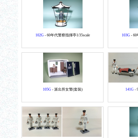
102G
- 60年代警察指揮亭1/35scale
103G
- 6
105G
- 派出所女警(套裝)
141G
- 