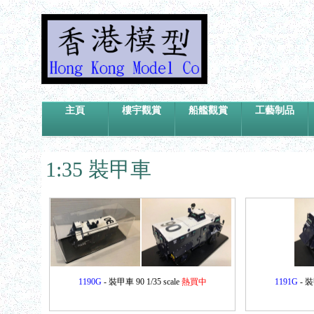
主頁
樓宇觀賞
船艦觀賞
工藝制品
1:35 裝甲車
1190G
- 裝甲車 90 1/35 scale
熱買中
1191G
- 裝